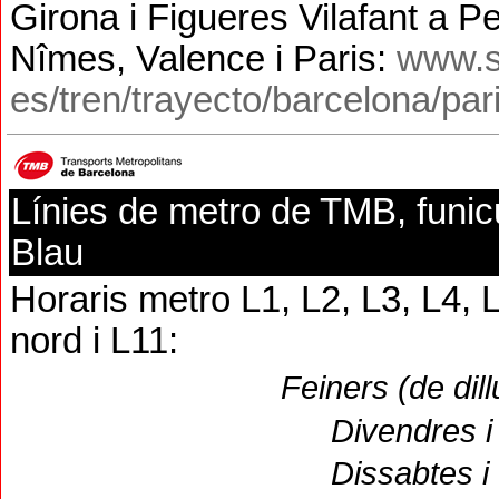
Girona i Figueres Vilafant a P
Nîmes, Valence i Paris
:
www.s
es/tren/trayecto/barcelona/par
Línies de metro de TMB, funicul
Blau
Horaris metro L1, L2, L3, L4, 
nord
i L11:
Feiners (de dill
Divendres i vigílies de 
Dissabtes i vigílies de 