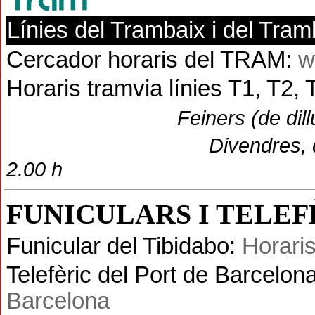
Línies del Trambaix i del Tra
Cercador horaris del TRAM:
w
Horaris tramvia línies T1, T2, T
Feiners (de dill
Divendres
,
2.00 h
FUNICULARS I TELEF
Funicular del Tibidabo:
Horaris
Telefèric del Port de Barcelon
Barcelona