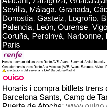
Alacant, Zaragoza, Guadalaja
Sevilla, Málaga, Granada, Cád
Donostia, Gasteiz, Logroño, B
Palencia, León, Ourense, Vig
Coruña, Perpinyà, Narbonne, M
Paris
Horaris i compra bitllets trens Renfe AVE, Avant, Euromed, Alvia i Intercity
Cercador horaris trens
Renfe Alta Velocitat (AVE, Avant, Euromed, Alvia) i 
afectacions del servei a la LAV Barcelona-Madrid
Horaris i compra bitllets trens
Barcelona Sants, Camp de Tar
Puerta de Atocha:
www.ouigo.