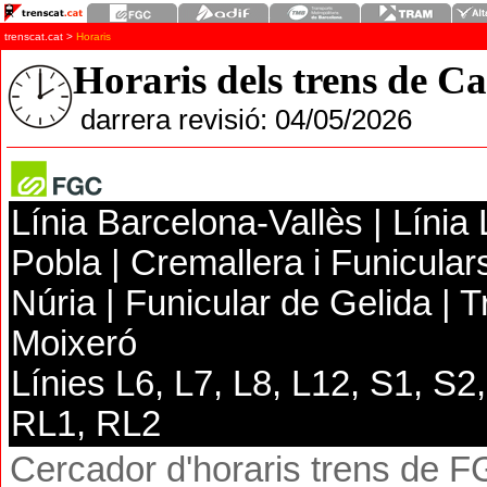
trenscat.cat
>
Horaris
Horaris dels trens de C
darrera revisió:
04/05/
20
26
Línia Barcelona-Vallès | Línia 
Pobla | Cremallera
i Funicula
Núria | Funicular de Gelida | 
Moixeró
Línies L6, L7, L8, L12, S1, S2
RL1, RL2
Cercador d'horaris trens de 