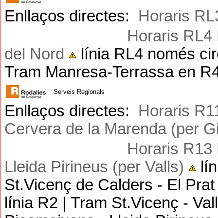
Enllaços directes:
Horaris R
L
Horaris R
L4
del Nord
línia RL4 només circ
Tram Manresa-Terrassa en R
Serveis Regionals
Enllaços directes:
Horaris R1
Cervera de la Marenda
(per G
Horaris R13 
Lleida
Pirineus
(per Valls)
lí
St.Vicenç de Calders - El Pra
línia R2 | Tram St.Vicenç - Va