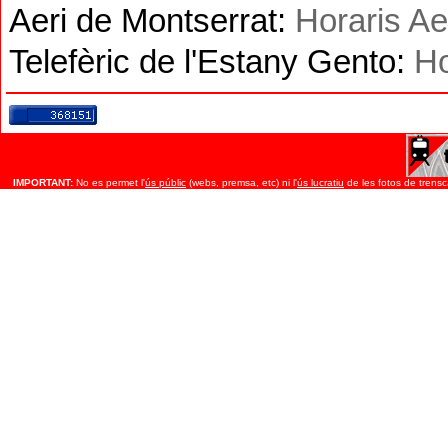
Aeri de Montserrat:
Horaris Ae
Telefèric de l'Estany Gento:
Ho
IMPORTANT:
No es permet l'
ús públic
(webs, premsa, etc) ni l'
ús lucratiu
de les fotos de trensca