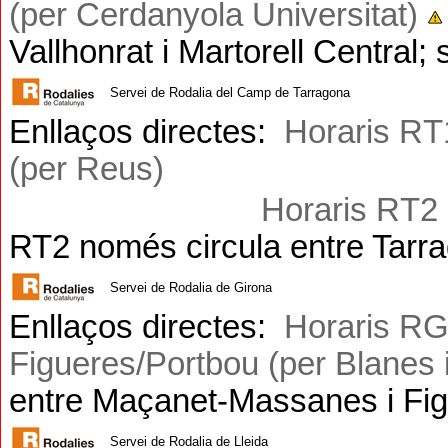
(per Cerdanyola Universitat)
Vallhonrat i Martorell Central; 
Servei de Rodalia de
l Camp de Tarragona
Enllaços directes:
Horaris R
T
(per Reus)
Horaris R
T2
RT2 només circula entre Tarra
Servei de Rodalia d
e Girona
Enllaços directes:
Horaris R
Figueres/Portbou (per Blanes 
entre Maçanet-Massanes i Fi
Servei de Rodalia d
e Lleida