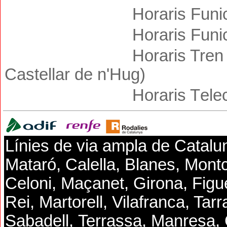
Horaris
Funi
Horaris
Funi
Horaris Tren 
Castellar de n'Hug)
Horaris T
ele
Línies de via ampla de Catalu
Mataró,
Calella, Blanes,
Montc
Celoni, Maçanet,
Girona,
Figu
Rei, Martorell,
Vilafranca,
Tarr
Sabadell,
Terrassa, Manresa,