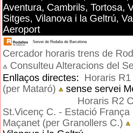
Aventura, Cambrils,
Tortosa, V
Sitges,
Vilanova
i la Geltrú
, Va
Aeroport
Servei de Rodalia de Barcelona
Cercador horaris trens de Rod
Consulteu Alteracions del S
Enllaços directes:
Horaris R1
(per Mataró)
sense servei Mol
Horaris R2 C
St.Vicenç C
.
- Estació França 
Maçanet (per Granollers C
.
)